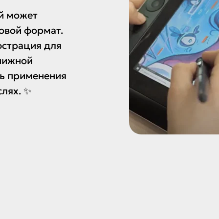
й может
овой формат.
юстрация для
книжной
ть применения
лях. ✨