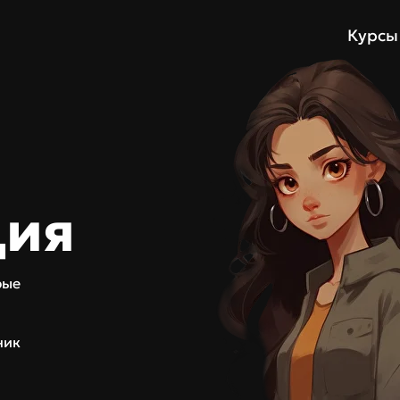
Курсы
ция
рые
ник